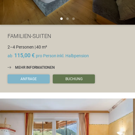
FAMILIEN-SUITEN
2–4 Personen
|
40 m²
115,00 €
ab
pro Person
inkl. Halbpension
MEHR INFORMATIONEN
ANFRAGE
BUCHUNG