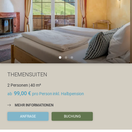
THEMENSUITEN
2 Personen
|
40 m²
99,00 €
ab
pro Person
inkl. Halbpension
MEHR INFORMATIONEN
ANFRAGE
BUCHUNG