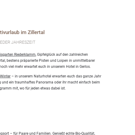
ivurlaub im Zillertal
JEDER JAHRESZEIT
nisgarten Riederklamm
, Gipfelglück auf den zahlreichen
al, bestens präparierte Pisten und Loipen in unmittelbarer
noch viel mehr erwartet euch in unserem Hotel in Gerlos.
Winter
– in unserem Naturhotel erwarten euch das ganze Jahr
g und ein traumhaftes Panorama oder ihr macht einfach beim
ramm mit, wo für jeden etwas dabei ist.
gsort – für Paare und Familien. Genießt echte Bio-Qualität,