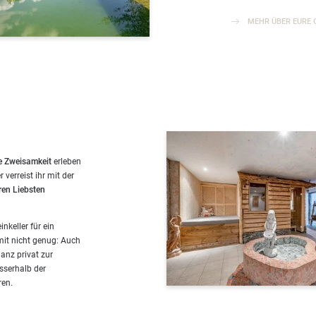
MEHR ÜBER EURE 
e Zweisamkeit
erleben
verreist ihr mit der
ren Liebsten
nkeller für ein
mit nicht genug: Auch
anz privat zur
sserhalb der
ren.