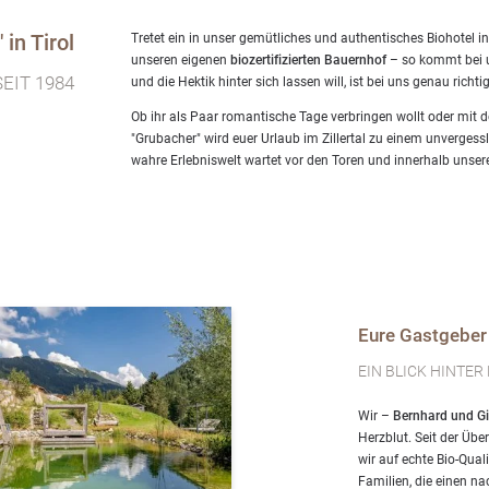
in Tirol
Tretet ein in unser gemütliches und authentisches Biohotel in
unseren eigenen
biozertifizierten Bauernhof
– so kommt bei un
EIT 1984
und die Hektik hinter sich lassen will, ist bei uns genau richtig
Ob ihr als Paar romantische Tage verbringen wollt oder mit de
"Grubacher" wird euer Urlaub im Zillertal zu einem unvergessl
wahre Erlebniswelt wartet vor den Toren und innerhalb unser
Eure Gastgeber
EIN BLICK HINTER
Wir –
Bernhard und G
Herzblut. Seit der Üb
wir auf echte Bio-Qual
Familien, die einen na