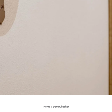
Home
//
Der Grubacher