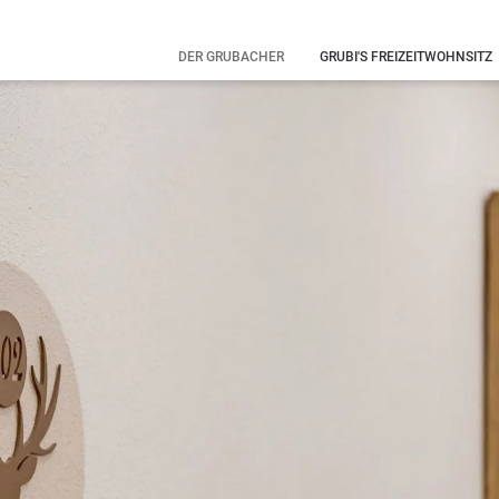
DER GRUBACHER
GRUBI'S FREIZEITWOHNSITZ
Unsere Geschichte
Eure Gastgeber
Familienauszeit
Was ihr noch
wissen solltet
Echte Hingucker