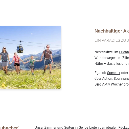
Nachhaltiger Akt
EIN PARADIES ZU 
Nervenkitzel im
Erleb
Wanderwegen im Zillert
Nähe – das alles und 
Egal ob
Sommer
oder
über Action, Spannun
Berg Aktiv Wochenprog
rubacher"
Unser
Zimmer und Suiten
in Gerlos bieten den idealen Rückzu