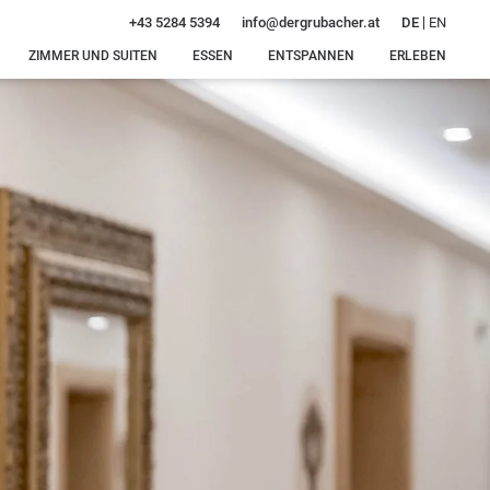
DE
EN
+43 5284 5394
info@
dergrubacher.
at
ZIMMER UND SUITEN
ESSEN
ENTSPANNEN
ERLEBEN
Zimmer, Suiten und
Besondere
Unsere
Winterfreuden
Preise
Schmankerln
Wasserwelt
Sommerglück
Angebote
Dinner nur
Unsere
Rund um
für euch
Saunaoase
Inklusivleistungen
Gerlos
Private
Anfragen
Wohlfühlmomente
Buchen
Massagen