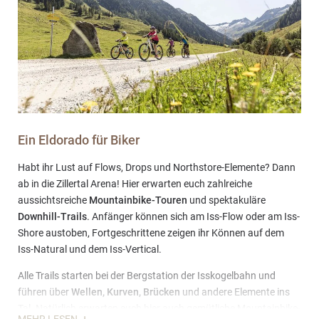
Ein Eldorado für Biker
Habt ihr Lust auf Flows, Drops und Northstore-Elemente? Dann
ab in die Zillertal Arena! Hier erwarten euch zahlreiche
aussichtsreiche
Mountainbike-Touren
und spektakuläre
Downhill-Trails
. Anfänger können sich am Iss-Flow oder am Iss-
Shore austoben, Fortgeschrittene zeigen ihr Können auf dem
Iss-Natural und dem Iss-Vertical.
Alle Trails starten bei der Bergstation der Isskogelbahn und
führen über
Wellen, Kurven, Brücken
und andere Elemente ins
Tal. Natürlich erwarten euch hier auch gemütliche Mountainbike-