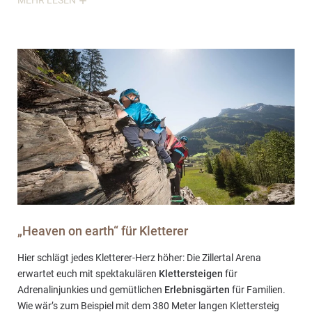
MEHR LESEN
Wege für Genussradler. Also, schwingt euch in den Sattel und los
geht’s!
Zusätzlich gibt es einen Bump Trail kombiniert mit einem leichten
Einsteiger Trail um hier mal Adrenalin zu tanken und um Lust auf
mehr zu bekommen! Natürlich bieten wir auch geführte Biketour
ins Gelände an. Mehr dazu findet ihr im Berg Aktiv
Wochenprogramm das im Hotel aufliegt.
BIKEPROGRAMM
„Heaven on earth“ für Kletterer
Hier schlägt jedes Kletterer-Herz höher: Die Zillertal Arena
erwartet euch mit spektakulären
Klettersteigen
für
Adrenalinjunkies und gemütlichen
Erlebnisgärten
für Familien.
Wie wär’s zum Beispiel mit dem 380 Meter langen Klettersteig