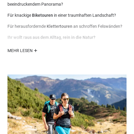
beeindruckendem Panorama?
Für knackige
Biketouren
in einer traumhaften Landschaft?
Für herausfordernde
Klettertouren
an schroffen Felswänden?
Ihr wollt r
aus aus dem Alltag, rein in die Natur?
Du willst auf
gesunde Bewegung
nicht verzichten oder eine neue
MEHR LESEN
Herausforderung finden und deine Grenzen kennen lernen?
Lust auf unsere Traditionelle und Bodenständige
Küche
mit
Produkten von der eigenen
BIO Landwirtschaft?
Brauchst du
Romantik
in den Bergen?
Dann seid ihr beim
"Grubacher"
bestens aufgehoben.