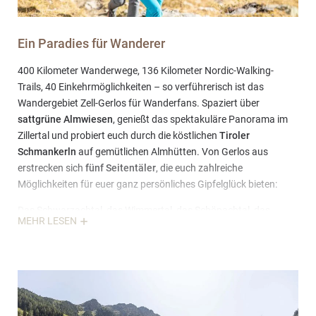
Ein Paradies für Wanderer
400 Kilometer Wanderwege, 136 Kilometer Nordic-Walking-
Trails, 40 Einkehrmöglichkeiten – so verführerisch ist das
Wandergebiet Zell-Gerlos für Wanderfans. Spaziert über
sattgrüne Almwiesen
, genießt das spektakuläre Panorama im
Zillertal und probiert euch durch die köstlichen
Tiroler
Schmankerln
auf gemütlichen Almhütten. Von Gerlos aus
erstrecken sich
fünf Seitentäler
, die euch zahlreiche
Möglichkeiten für euer ganz persönliches Gipfelglück bieten:
Das Schwarzachtal, das Wimmertal, das Schönachtal, das
MEHR LESEN
Wildgerlostal und das Krummbachtal. Begebt euch auf breite
Forstwege und schmale Gamssteige, erlebt die unvergleichliche
Ruhe rund um Gerlos und genießt das Gefühl der Zufriedenheit,
das euch auf den
anmutigen Gipfel
n
erwartet.
WANDERPROGRAMM